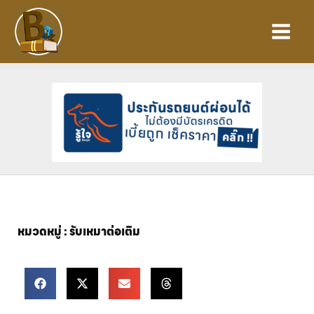
Skip
to
content
หมวดหมู่ : รับเหมาต่อเติม