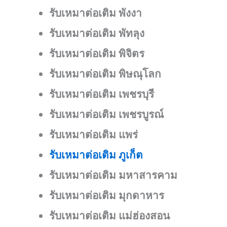
รับเหมาต่อเติม พังงา
รับเหมาต่อเติม พัทลุง
รับเหมาต่อเติม พิจิตร
รับเหมาต่อเติม พิษณุโลก
รับเหมาต่อเติม เพชรบุรี
รับเหมาต่อเติม เพชรบูรณ์
รับเหมาต่อเติม แพร่
รับเหมาต่อเติม ภูเก็ต
รับเหมาต่อเติม มหาสารคาม
รับเหมาต่อเติม มุกดาหาร
รับเหมาต่อเติม แม่ฮ่องสอน