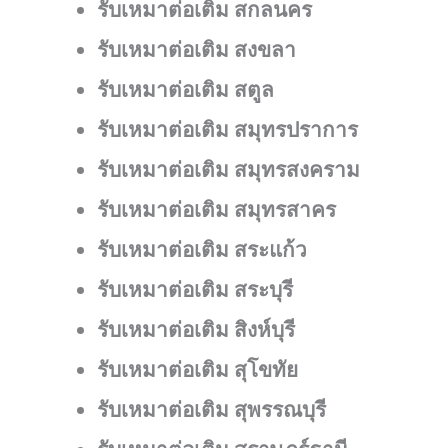
รับเหมาต่อเติม สกลนคร
รับเหมาต่อเติม สงขลา
รับเหมาต่อเติม สตูล
รับเหมาต่อเติม สมุทรปราการ
รับเหมาต่อเติม สมุทรสงคราม
รับเหมาต่อเติม สมุทรสาคร
รับเหมาต่อเติม สระแก้ว
รับเหมาต่อเติม สระบุรี
รับเหมาต่อเติม สิงห์บุรี
รับเหมาต่อเติม สุโขทัย
รับเหมาต่อเติม สุพรรณบุรี