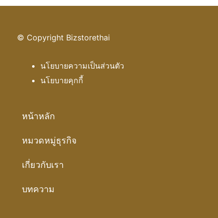
© Copyright Bizstorethai
นโยบายความเป็นส่วนตัว
นโยบายคุกกี้
หน้าหลัก
หมวดหมู่ธุรกิจ
เกี่ยวกับเรา
บทความ