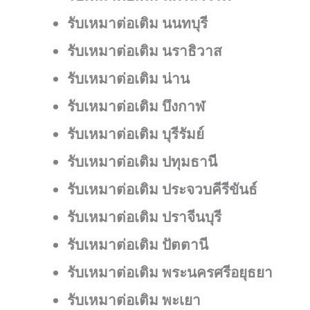
รับเหมาต่อเติม นนทบุรี
รับเหมาต่อเติม นราธิวาส
รับเหมาต่อเติม น่าน
รับเหมาต่อเติม บึงกาฬ
รับเหมาต่อเติม บุรีรัมย์
รับเหมาต่อเติม ปทุมธานี
รับเหมาต่อเติม ประจวบคีรีขันธ์
รับเหมาต่อเติม ปราจีนบุรี
รับเหมาต่อเติม ปัตตานี
รับเหมาต่อเติม พระนครศรีอยุธยา
รับเหมาต่อเติม พะเยา