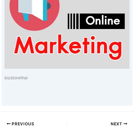
bizstorethai
PREVIOUS
NEXT