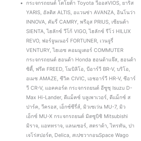
กระจกรถยนต์ โตโยต้า Toyota วีออสVIOS, ยาริส
YARIS, อัลติส ALTIS, อแวนซ่า AVANZA, อินโนว่า
INNOVA, คัมรี่ CAMRY, พรีอุส PRIUS, เซียนต้า
SIENTA, ไฮลักซ์ วีโก้ VIGO, ไฮลักซ์ รีโว่ HILUX
REVO, ฟอร์จูนเนอร์ FORTUNER, เวนจูรี่
VENTURY, ไฮเอซ คอมมูเตอร์ COMMUTER
กระจกรถยนต์ ฮอนด้า Honda ฮอนด้าแจ๊ส, ฮอนด้า
ซิตี้, ฟรีด FREED, โมบิลิโอ, บีอาร์วี BR-V, บริโอ,
อเมซ AMAZE, ซีวิค CIVIC, เอชอาร์วี HR-V, ซีอาร์
วี CR-V, แอคคอร์ด กระจกรถยนต์ อีซูซุ Isuzu D-
Max Hi-Lander, ดีแม็คซ์ บลูเพาเวอร์, ดีแม็กซ์ ส
ปาร์ค, วีครอส, เอ็กซ์ซีรี่ส์, มิวเซเว่น MU-7, มิว
เอ็กซ์ MU-X กระจกรถยนต์ มิตซูบิชิ Mitsubishi
มิราจ, แอททราจ, แลนเซอร์, สตราด้า, ไทรทัน, ปา
เจโร่สปอร์ต, Delica, สเปซวากอนSpace Wago