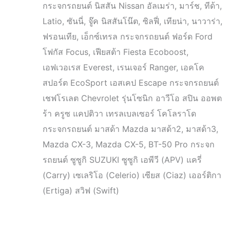
กระจกรถยนต์ นิสสัน Nissan อัลเมร่า, มาร์ช, ทีด้า,
Latio, ซันนี่, จู๊ค นิสสันโน๊ต, ซิลฟี่, เทียน่า, นาวาร่า,
ฟรอนเทีย, เอ็กซ์เทรล กระจกรถยนต์ ฟอร์ด Ford
โฟกัส Focus, เฟียสต้า Fiesta Ecoboost,
เอฟเวอเรส Everest, เรนเจอร์ Ranger, เอคโค
สปอร์ต EcoSport เอสเคป Escape กระจกรถยนต์
เชฟโรเลต Chevrolet รุ่นโซนิก อาวีโอ สปิน ออพต
ร้า ครูซ แคปติวา เทรลเบลเซอร์ โคโลราโด
กระจกรถยนต์ มาสด้า Mazda มาสด้า2, มาสด้า3,
Mazda CX-3, Mazda CX-5, BT-50 Pro กระจก
รถยนต์ ซูซูกิ SUZUKI ซูซูกิ เอพีวี (APV) แครี่
(Carry) เซเลริโอ (Celerio) เซียส (Ciaz) เออร์ติกา
(Ertiga) สวิฟ (Swift)