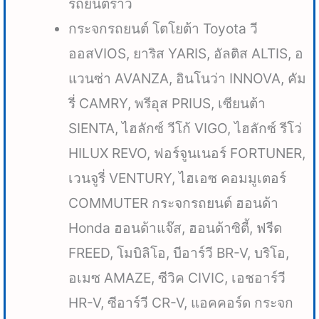
รถยนต์ร้าว
กระจกรถยนต์ โตโยต้า Toyota วี
ออสVIOS, ยาริส YARIS, อัลติส ALTIS, อ
แวนซ่า AVANZA, อินโนว่า INNOVA, คัม
รี่ CAMRY, พรีอุส PRIUS, เซียนต้า
SIENTA, ไฮลักซ์ วีโก้ VIGO, ไฮลักซ์ รีโว่
HILUX REVO, ฟอร์จูนเนอร์ FORTUNER,
เวนจูรี่ VENTURY, ไฮเอซ คอมมูเตอร์
COMMUTER กระจกรถยนต์ ฮอนด้า
Honda ฮอนด้าแจ๊ส, ฮอนด้าซิตี้, ฟรีด
FREED, โมบิลิโอ, บีอาร์วี BR-V, บริโอ,
อเมซ AMAZE, ซีวิค CIVIC, เอชอาร์วี
HR-V, ซีอาร์วี CR-V, แอคคอร์ด กระจก