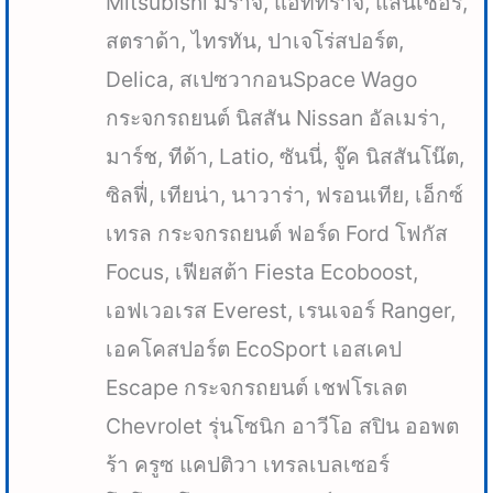
Mitsubishi มิราจ, แอททราจ, แลนเซอร์,
สตราด้า, ไทรทัน, ปาเจโร่สปอร์ต,
Delica, สเปซวากอนSpace Wago
กระจกรถยนต์ นิสสัน Nissan อัลเมร่า,
มาร์ช, ทีด้า, Latio, ซันนี่, จู๊ค นิสสันโน๊ต,
ซิลฟี่, เทียน่า, นาวาร่า, ฟรอนเทีย, เอ็กซ์
เทรล กระจกรถยนต์ ฟอร์ด Ford โฟกัส
Focus, เฟียสต้า Fiesta Ecoboost,
เอฟเวอเรส Everest, เรนเจอร์ Ranger,
เอคโคสปอร์ต EcoSport เอสเคป
Escape กระจกรถยนต์ เชฟโรเลต
Chevrolet รุ่นโซนิก อาวีโอ สปิน ออพต
ร้า ครูซ แคปติวา เทรลเบลเซอร์