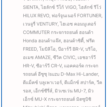
SIENTA, ไฮลักซ์ วีโก้ VIGO, ไฮลักซ์ รีโว่
HILUX REVO, ฟอร์จูนเนอร์ FORTUNER,
เวนจูรี่ VENTURY, ไฮเอซ คอมมูเตอร์
COMMUTER กระจกรถยนต์ ฮอนด้า
Honda ฮอนด้าแจ๊ส, ฮอนด้าซิตี้, ฟรีด
FREED, โมบิลิโอ, บีอาร์วี BR-V, บริโอ,
อเมซ AMAZE, ซีวิค CIVIC, เอชอาร์วี
HR-V, ซีอาร์วี CR-V, แอคคอร์ด กระจก
รถยนต์ อีซูซุ Isuzu D-Max Hi-Lander,
ดีแม็คซ์ บลูเพาเวอร์, ดีแม็กซ์ สปาร์ค, วีค
รอส, เอ็กซ์ซีรี่ส์, มิวเซเว่น MU-7, มิว
เอ็กซ์ MU-X กระจกรถยนต์ มิตซูบิชิ