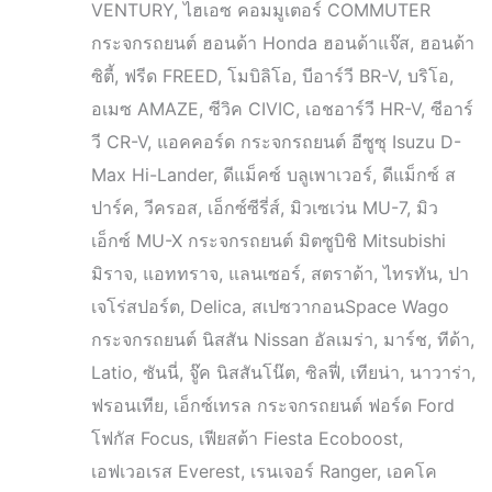
VENTURY, ไฮเอซ คอมมูเตอร์ COMMUTER
กระจกรถยนต์ ฮอนด้า Honda ฮอนด้าแจ๊ส, ฮอนด้า
ซิตี้, ฟรีด FREED, โมบิลิโอ, บีอาร์วี BR-V, บริโอ,
อเมซ AMAZE, ซีวิค CIVIC, เอชอาร์วี HR-V, ซีอาร์
วี CR-V, แอคคอร์ด กระจกรถยนต์ อีซูซุ Isuzu D-
Max Hi-Lander, ดีแม็คซ์ บลูเพาเวอร์, ดีแม็กซ์ ส
ปาร์ค, วีครอส, เอ็กซ์ซีรี่ส์, มิวเซเว่น MU-7, มิว
เอ็กซ์ MU-X กระจกรถยนต์ มิตซูบิชิ Mitsubishi
มิราจ, แอททราจ, แลนเซอร์, สตราด้า, ไทรทัน, ปา
เจโร่สปอร์ต, Delica, สเปซวากอนSpace Wago
กระจกรถยนต์ นิสสัน Nissan อัลเมร่า, มาร์ช, ทีด้า,
Latio, ซันนี่, จู๊ค นิสสันโน๊ต, ซิลฟี่, เทียน่า, นาวาร่า,
ฟรอนเทีย, เอ็กซ์เทรล กระจกรถยนต์ ฟอร์ด Ford
โฟกัส Focus, เฟียสต้า Fiesta Ecoboost,
เอฟเวอเรส Everest, เรนเจอร์ Ranger, เอคโค