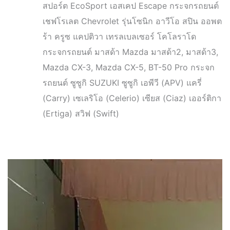
สปอร์ต EcoSport เอสเคป Escape กระจกรถยนต์
เชฟโรเลต Chevrolet รุ่นโซนิก อาวีโอ สปิน ออพต
ร้า ครูซ แคปติวา เทรลเบลเซอร์ โคโลราโด
กระจกรถยนต์ มาสด้า Mazda มาสด้า2, มาสด้า3,
Mazda CX-3, Mazda CX-5, BT-50 Pro กระจก
รถยนต์ ซูซูกิ SUZUKI ซูซูกิ เอพีวี (APV) แครี่
(Carry) เซเลริโอ (Celerio) เซียส (Ciaz) เออร์ติกา
(Ertiga) สวิฟ (Swift)