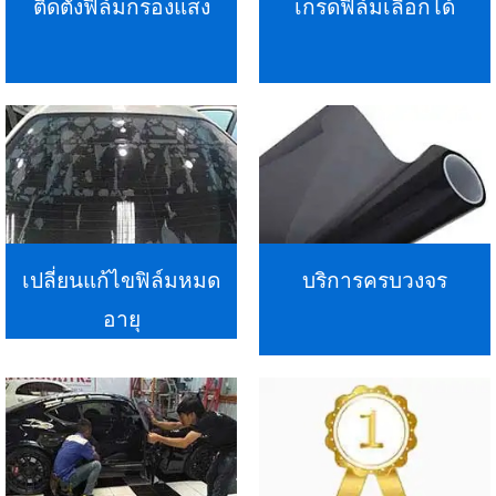
ติดตั้งฟิล์มกรองแสง
เกรดฟิล์มเลือกได้
เปลี่ยนแก้ไขฟิล์มหมด
บริการครบวงจร
อายุ