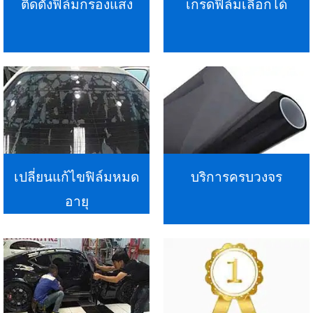
ติดตั้งฟิล์มกรองแสง
เกรดฟิล์มเลือกได้
เปลี่ยนแก้ไขฟิล์มหมด
บริการครบวงจร
อายุ