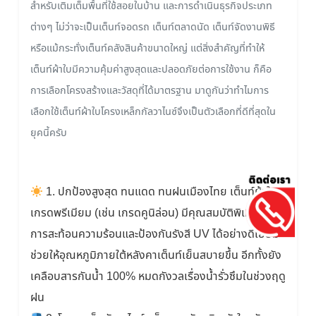
สำหรับเติมเต็มพื้นที่ใช้สอยในบ้าน และการดำเนินธุรกิจประเภท
ต่างๆ ไม่ว่าจะเป็นเต็นท์จอดรถ เต็นท์ตลาดนัด เต็นท์จัดงานพิธี
หรือแม้กระทั่งเต็นท์คลังสินค้าขนาดใหญ่ แต่สิ่งสำคัญที่ทำให้
เต็นท์ผ้าใบมีความคุ้มค่าสูงสุดและปลอดภัยต่อการใช้งาน ก็คือ
การเลือกโครงสร้างและวัสดุที่ได้มาตรฐาน มาดูกันว่าทำไมการ
เลือกใช้เต็นท์ผ้าใบโครงเหล็กกัลวาไนซ์จึงเป็นตัวเลือกที่ดีที่สุดใน
ยุคนี้ครับ
1. ปกป้องสูงสุด ทนแดด ทนฝนเมืองไทย เต็นท์ผ้าใบ
เกรดพรีเมียม (เช่น เกรดคูนิล่อน) มีคุณสมบัติพิเศษใน
การสะท้อนความร้อนและป้องกันรังสี UV ได้อย่างดีเยี่ยม
ช่วยให้อุณหภูมิภายใต้หลังคาเต็นท์เย็นสบายขึ้น อีกทั้งยัง
เคลือบสารกันน้ำ 100% หมดกังวลเรื่องน้ำรั่วซึมในช่วงฤดู
ฝน