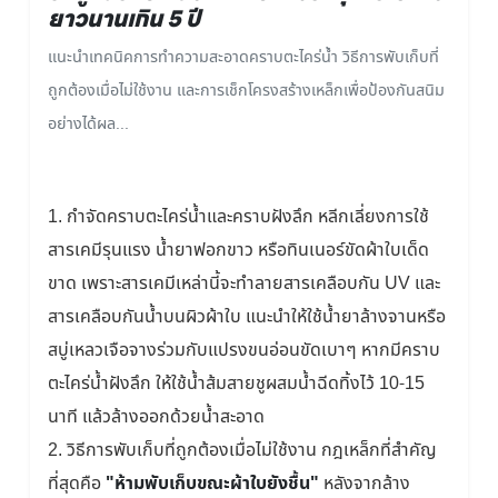
ยาวนานเกิน 5 ปี
แนะนำเทคนิคการทำความสะอาดคราบตะไคร่น้ำ วิธีการพับเก็บที่
ถูกต้องเมื่อไม่ใช้งาน และการเช็กโครงสร้างเหล็กเพื่อป้องกันสนิม
อย่างได้ผล...
1. กำจัดคราบตะไคร่น้ำและคราบฝังลึก หลีกเลี่ยงการใช้
สารเคมีรุนแรง น้ำยาฟอกขาว หรือทินเนอร์ขัดผ้าใบเด็ด
ขาด เพราะสารเคมีเหล่านี้จะทำลายสารเคลือบกัน UV และ
สารเคลือบกันน้ำบนผิวผ้าใบ แนะนำให้ใช้น้ำยาล้างจานหรือ
สบู่เหลวเจือจางร่วมกับแปรงขนอ่อนขัดเบาๆ หากมีคราบ
ตะไคร่น้ำฝังลึก ให้ใช้น้ำส้มสายชูผสมน้ำฉีดทิ้งไว้ 10-15
นาที แล้วล้างออกด้วยน้ำสะอาด
2. วิธีการพับเก็บที่ถูกต้องเมื่อไม่ใช้งาน กฎเหล็กที่สำคัญ
ที่สุดคือ
"ห้ามพับเก็บขณะผ้าใบยังชื้น"
หลังจากล้าง