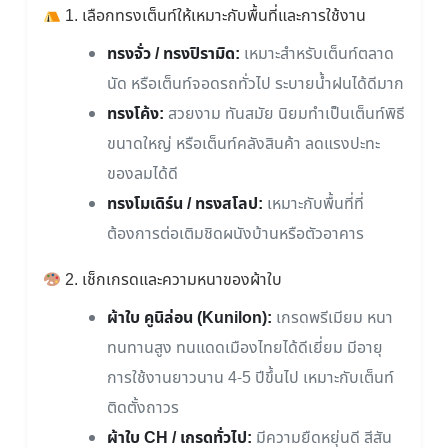
1. เลือกทรงเต็นท์ให้เหมาะกับพื้นที่และการใช้งาน
ทรงจั่ว / ทรงปิรามิด:
เหมาะสำหรับเต็นท์ตลาด
นัด หรือเต็นท์จอดรถทั่วไป ระบายน้ำฝนได้ดีมาก
ทรงโค้ง:
สวยงาม ทันสมัย นิยมทำเป็นเต็นท์พิธี
ขนาดใหญ่ หรือเต็นท์คลังสินค้า ลดแรงปะทะ
ของลมได้ดี
ทรงโมเดิร์น / ทรงสโลป:
เหมาะกับพื้นที่ที่
ต้องการต่อเติมชิดผนังบ้านหรือตัวอาคาร
2. เช็กเกรดและความหนาของผ้าใบ
ผ้าใบ คูนิล่อน (Kunilon):
เกรดพรีเมียม หนา
ทนทานสูง ทนแดดเมืองไทยได้ดีเยี่ยม มีอายุ
การใช้งานยาวนาน 4-5 ปีขึ้นไป เหมาะกับเต็นท์
ติดตั้งถาวร
ผ้าใบ CH / เกรดทั่วไป:
มีความยืดหยุ่นดี สีสัน