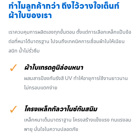
ทำไมลูกค้ากว่า ถึงไว้วางใจเต็นท์
ผ้าใบของเรา
เราควบคุมการผลิตเองทุกขั้นตอน ตั้งแต่การเลือกเหล็กแป๊บข้อ
ต่อที่หนาได้มาตรฐาน ไปจนถึงเทคนิคการเชื่อมผ้าใบให้เนียน
สนิท น้ำไม่รั่วซึม
✓
ผ้าใบเกรดคูนิล่อนหนา
ผสมสารป้องกันรังสี UV ทำให้อายุการใช้งานยาวนาน
ไม่กรอบแตกง่าย
✓
โครงเหล็กกัลวาไนซ์กันสนิม
เหล็กหนาเต็มมาตราฐาน โครงสร้างแข็งแรง ทนแรงลม
พายุ มั่นใจในความปลอดภัย