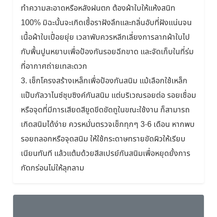
ทำความสะอาดหรือหลังฝนตก ต้องผ้าใบให้แห้งสนิท
100% มิฉะนั้นจะเกิดเชื้อราฝังลึกและกลิ่นอับที่ฝังแน่นจน
เนื้อผ้าใบเปื่อยยุ่ย เวลาพับควรหลีกเลี่ยงการลากผ้าใบไป
กับพื้นปูนหยาบเพื่อป้องกันรอยฉีกขาด และจัดเก็บในที่ร่ม
ที่อากาศถ่ายเทสะดวก
3. เช็กโครงสร้างเหล็กเพื่อป้องกันสนิม แม้เลือกใช้เหล็ก
แป๊บกัลวาไนซ์ชุบซิงค์กันสนิม แต่บริเวณรอยต่อ รอยเชื่อม
หรือจุดที่มีการเสียดสีขูดขีดขัดถูในขณะใช้งาน ก็สามารถ
เกิดสนิมได้ง่าย ควรหมั่นตรวจเช็กทุกๆ 3-6 เดือน หากพบ
รอยถลอกหรือจุดสนิม ให้ใช้กระดาษทรายขัดผิวให้เรียบ
เนียนทันที แล้วแต้มด้วยสีสเปรย์กันสนิมเพื่อหยุดยั้งการ
กัดกร่อนไม่ให้ลุกลาม