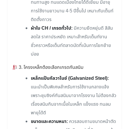
ทนทานสูง ทนแดดเมืองไทยได้ดีเยี่ยม มีอายุ
การใช้งานยาวนาน 4-5 ปีขึ้นไป เหมาะกับเต็นท์
ติดตั้งถาวร
ผ้าใบ CH / เกรดทั่วไป:
มีความยืดหยุ่นดี สีสัน
สดใส ราคาประหยัด เหมาะสำหรับเต็นท์งาน
ชั่วคราวหรือเต็นท์ตลาดนัดที่เน้นการโยกย้าย
บ่อย
3. โครงเหล็กต้องเลือกเกรดกันสนิม
เหล็กแป๊บกัลวาไนซ์ (Galvanized Steel):
แนะนำเป็นพิเศษสำหรับการใช้งานกลางแจ้ง
เพราะชุบซิงค์กันสนิมมาจากโรงงาน ไม่ต้องกลัว
เรื่องสนิมกินจากเนื้อในเหล็ก แข็งแรง ทนลม
พายุได้ดี
ขนาดและความหนา:
ควรสอบถามขนาดหน้าตัด