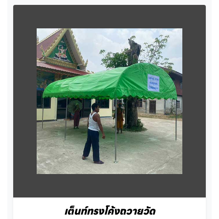
เต็นท์ทรงโค้งถวายวัด