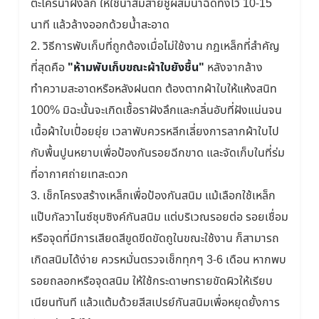
ตะไคร่น้ำฝังลึก ให้ใช้น้ำส้มสายชูผสมน้ำฉีดทิ้งไว้ 10-15
นาที แล้วล้างออกด้วยน้ำสะอาด
2. วิธีการพับเก็บที่ถูกต้องเมื่อไม่ใช้งาน กฎเหล็กที่สำคัญ
ที่สุดคือ
"ห้ามพับเก็บขณะผ้าใบยังชื้น"
หลังจากล้าง
ทำความสะอาดหรือหลังฝนตก ต้องตากผ้าใบให้แห้งสนิท
100% มิฉะนั้นจะเกิดเชื้อราฝังลึกและกลิ่นอับที่ฝังแน่นจน
เนื้อผ้าใบเปื่อยยุ่ย เวลาพับควรหลีกเลี่ยงการลากผ้าใบไป
กับพื้นปูนหยาบเพื่อป้องกันรอยฉีกขาด และจัดเก็บในที่ร่ม
ที่อากาศถ่ายเทสะดวก
3. เช็กโครงสร้างเหล็กเพื่อป้องกันสนิม แม้เลือกใช้เหล็ก
แป๊บกัลวาไนซ์ชุบซิงค์กันสนิม แต่บริเวณรอยต่อ รอยเชื่อม
หรือจุดที่มีการเสียดสีขูดขีดขัดถูในขณะใช้งาน ก็สามารถ
เกิดสนิมได้ง่าย ควรหมั่นตรวจเช็กทุกๆ 3-6 เดือน หากพบ
รอยถลอกหรือจุดสนิม ให้ใช้กระดาษทรายขัดผิวให้เรียบ
เนียนทันที แล้วแต้มด้วยสีสเปรย์กันสนิมเพื่อหยุดยั้งการ