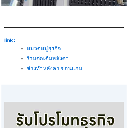
link :
หมวดหมู่ธุรกิจ
ร้านต่อเติมหลังคา
ช่างทำหลังคา ขอนแก่น