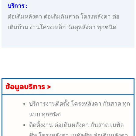
บริการ :
ต่อเติมหลังคา ต่อเติมกันสาด โครงหลังคา ต่อ
เติมบ้าน งานโครงเหล็ก วัสดุหลังคา ทุกชนิด
ข้อมูลบริการ >
บริการงานติดตั้ง โครงหลังคา กันสาด ทุก
แบบ ทุกชนิด
ติดตั้งงาน ต่อเติมหลังคา กันสาด เมทัล
ชีท โครงหลังคา เมทัลชีท ต่อเติมหลังคา