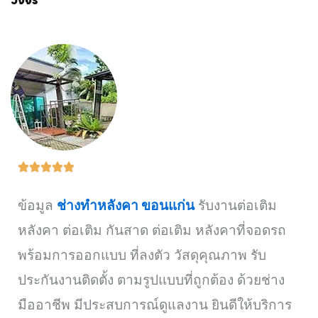
วงจร
ข้อมูล
ช่างทำหลังคา ขอนแก่น
รับงานต่อเติม
หลังคา ต่อเติม กันสาด ต่อเติม หลังคาที่จอดรถ
พร้อมการออกแบบ ที่ลงตัว วัสดุคุณภาพ รับ
ประกันงานติดตั้ง ตามรูปแบบที่ถูกต้อง ด้วยช่าง
มืออาชีพ มีประสบการณ์ดูแลงาน ยินดีให้บริการ