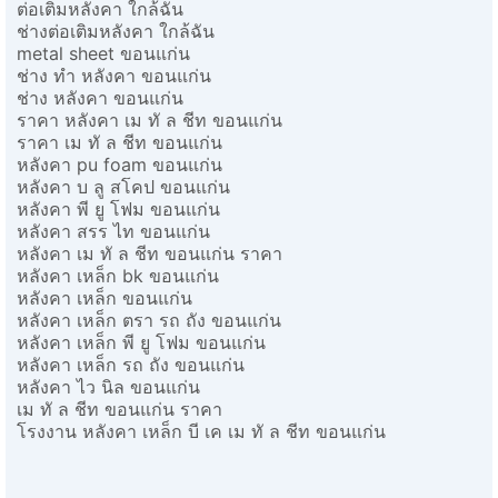
ต่อเติมหลังคา ใกล้ฉัน
ช่างต่อเติมหลังคา ใกล้ฉัน
metal sheet ขอนแก่น
ช่าง ทำ หลังคา ขอนแก่น
ช่าง หลังคา ขอนแก่น
ราคา หลังคา เม ทั ล ชีท ขอนแก่น
ราคา เม ทั ล ชีท ขอนแก่น
หลังคา pu foam ขอนแก่น
หลังคา บ ลู สโคป ขอนแก่น
หลังคา พี ยู โฟม ขอนแก่น
หลังคา สรร ไท ขอนแก่น
หลังคา เม ทั ล ชีท ขอนแก่น ราคา
หลังคา เหล็ก bk ขอนแก่น
หลังคา เหล็ก ขอนแก่น
หลังคา เหล็ก ตรา รถ ถัง ขอนแก่น
หลังคา เหล็ก พี ยู โฟม ขอนแก่น
หลังคา เหล็ก รถ ถัง ขอนแก่น
หลังคา ไว นิล ขอนแก่น
เม ทั ล ชีท ขอนแก่น ราคา
โรงงาน หลังคา เหล็ก บี เค เม ทั ล ชีท ขอนแก่น