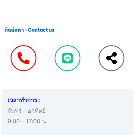
ติดต่อเรา - Contact us
เวลาทำการ :
จันทร์ – อาทิตย์
9:00 – 17:00 น.