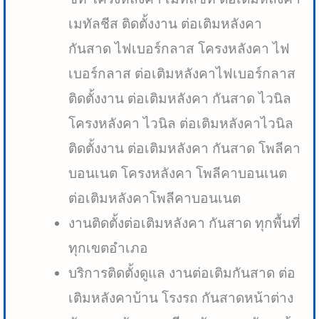
เมทัลชีส ติดตั้งงาน ต่อเติมหลังคา
กันสาด ไฟเบอร์กลาส โครงหลังคา ไฟ
เบอร์กลาส ต่อเติมหลังคาไฟเบอร์กลาส
ติดตั้งงาน ต่อเติมหลังคา กันสาด ไวนิล
โครงหลังคา ไวนิล ต่อเติมหลังคาไวนิล
ติดตั้งงาน ต่อเติมหลังคา กันสาด โพลีคา
บอนเนต โครงหลังคา โพลีคาบอนเนต
ต่อเติมหลังคาโพลีคาบอนเนต
งานติดตั้งต่อเติมหลังคา กันสาด ทุกพื้นที่
ทุกเขตอำเภอ
บริการติดตั้งดูแล งานต่อเติมกันสาด ต่อ
เติมหลังคาบ้าน โรงรถ กันสาดหน้าต่าง