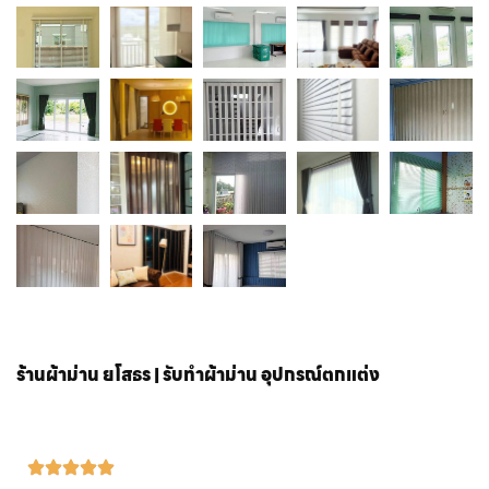
ร้านผ้าม่าน ยโสธร | รับทำผ้าม่าน อุปกรณ์ตกแต่ง