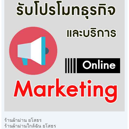
ร้านผ้าม่าน ยโสธร
ร้านผ้าม่านใกล้ฉัน ยโสธร