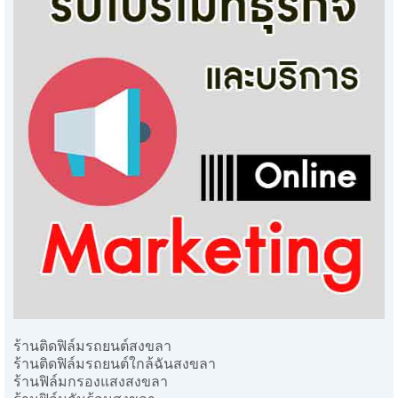
ร้านติดฟิล์มรถยนต์สงขลา
ร้านติดฟิล์มรถยนต์ใกล้ฉันสงขลา
ร้านฟิล์มกรองแสงสงขลา