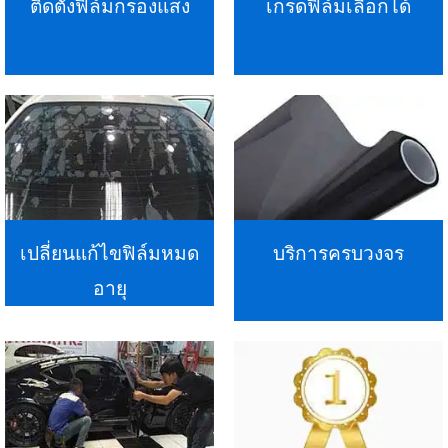
ติดตั้งฟิล์มกรองแสง
เกรดฟิล์มเลือกได้
เปลี่ยนแก้ไขฟิล์มหมด
บริการครบวงจร
อายุ