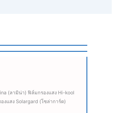
na (ลามิน่า) ฟิล์มกรองแสง Hi-kool
รองแสง Solargard (โซล่าการ์ด)