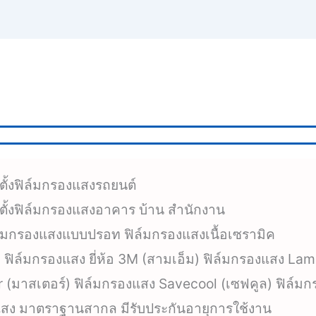
ดตั้งฟิล์มกรองแสงรถยนต์
ิดตั้งฟิล์มกรองแสงอาคาร บ้าน สำนักงาน
ล์มกรองแสงแบบปรอท ฟิล์มกรองแสงเนื้อเซรามิค
ฟิล์มกรองแสง ยี่ห้อ 3M (สามเอ็ม) ฟิล์มกรองแสง Lami
 (มาสเตอร์) ฟิล์มกรองแสง Savecool (เซฟคูล) ฟิล์มก
งแสง มาตราฐานสากล มีรับประกันอายุการใช้งาน