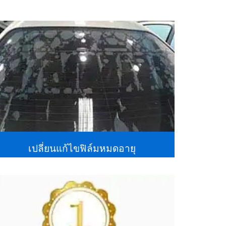
เปลี่ยนแก้ไขฟิล์มหมดอายุ