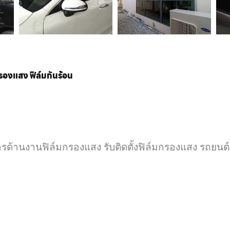
กรองแสง ฟิล์มกันร้อน
รด้านงานฟิล์มกรองแสง รับติดตั้งฟิล์มกรองแสง รถยนต