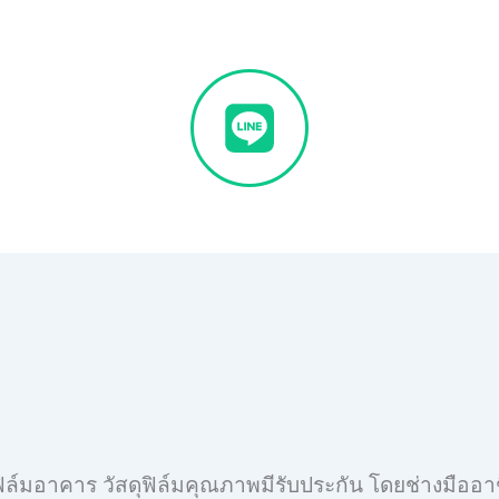
ดฟิล์มอาคาร วัสดุฟิล์มคุณภาพมีรับประกัน โดยช่างมืออา