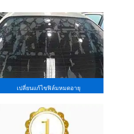
เปลี่ยนแก้ไขฟิล์มหมดอายุ