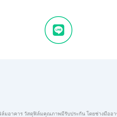
ดฟิล์มอาคาร วัสดุฟิล์มคุณภาพมีรับประกัน โดยช่างมืออา