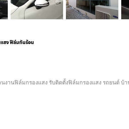
งแสง ฟิล์มกันร้อน
านงานฟิล์มกรองแสง รับติดตั้งฟิล์มกรองแสง รถยนต์ บ