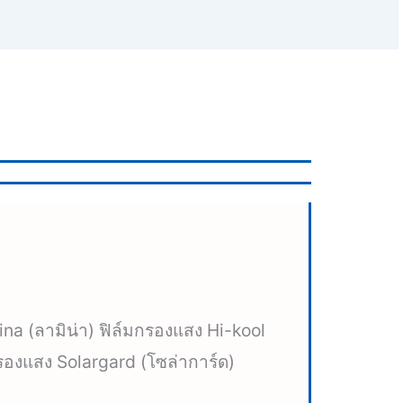
na (ลามิน่า) ฟิล์มกรองแสง Hi-kool
รองแสง Solargard (โซล่าการ์ด)