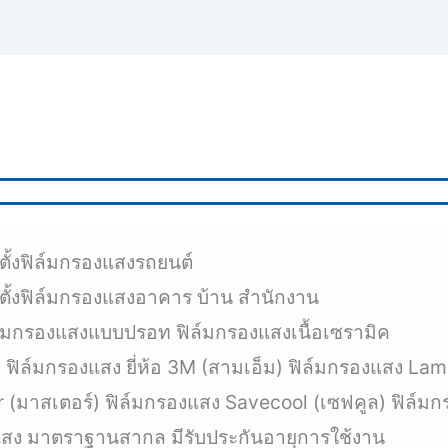
ดตั้งฟิล์มกรองแสงรถยนต์
ิดตั้งฟิล์มกรองแสงอาคาร บ้าน สำนักงาน
ล์มกรองแสงแบบปรอท ฟิล์มกรองแสงเนื้อเซรามิค
ฟิล์มกรองแสง ยี่ห้อ 3M (สามเอ็ม) ฟิล์มกรองแสง Lami
 (มาสเตอร์) ฟิล์มกรองแสง Savecool (เซฟคูล) ฟิล์มก
งแสง มาตราฐานสากล มีรับประกันอายุการใช้งาน