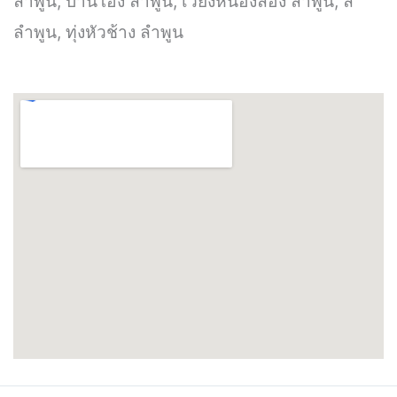
ลำพูน, บ้านโฮ่ง ลำพูน, เวียงหนองล่อง ลำพูน, ลี้
ลำพูน, ทุ่งหัวช้าง ลำพูน