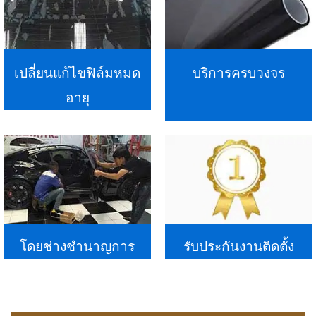
เปลี่ยนแก้ไขฟิล์มหมด
บริการครบวงจร
อายุ
โดยช่างชำนาญการ
รับประกันงานติดตั้ง