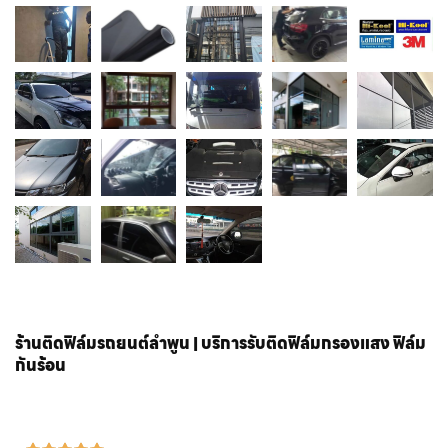
ร้านติดฟิล์มรถยนต์ลำพูน | บริการรับติดฟิล์มกรองแสง ฟิล์ม
กันร้อน