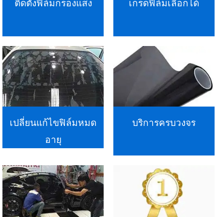
ติดตั้งฟิล์มกรองแสง
เกรดฟิล์มเลือกได้
เปลี่ยนแก้ไขฟิล์มหมด
บริการครบวงจร
อายุ