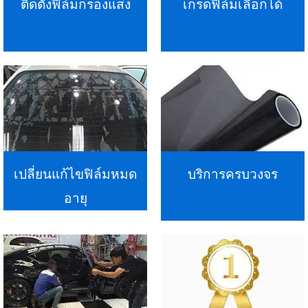
ติดตั้งฟิล์มกรองแสง
เกรดฟิล์มเลือกได้
เปลี่ยนแก้ไขฟิล์มหมด
บริการครบวงจร
อายุ