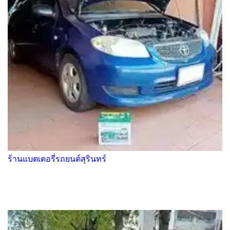
ร้านแบตเตอรี่รถยนต์สุรินทร์