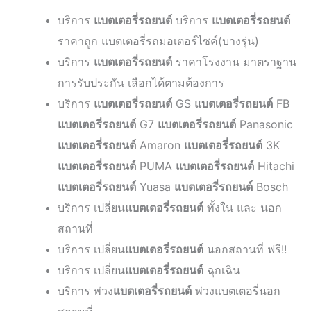
บริการ
แบตเตอรี่รถยนต์
บริการ
แบตเตอรี่รถยนต์
ราคาถูก แบตเตอรี่รถมอเตอร์ไซค์(บางรุ่น)
บริการ
แบตเตอรี่รถยนต์
ราคาโรงงาน มาตราฐาน
การรับประกัน เลือกได้ตามต้องการ
บริการ
แบตเตอรี่รถยนต์
GS
แบตเตอรี่รถยนต์
FB
แบตเตอรี่รถยนต์
G7
แบตเตอรี่รถยนต์
Panasonic
แบตเตอรี่รถยนต์
Amaron
แบตเตอรี่รถยนต์
3K
แบตเตอรี่รถยนต์
PUMA
แบตเตอรี่รถยนต์
Hitachi
แบตเตอรี่รถยนต์
Yuasa
แบตเตอรี่รถยนต์
Bosch
บริการ เปลี่ยน
แบตเตอรี่รถยนต์
ทั้งใน และ นอก
สถานที่
บริการ เปลี่ยน
แบตเตอรี่รถยนต์
นอกสถานที่ ฟรี!!
บริการ เปลี่ยน
แบตเตอรี่รถยนต์
ฉุกเฉิน
บริการ พ่วง
แบตเตอรี่รถยนต์
พ่วงแบตเตอรี่นอก