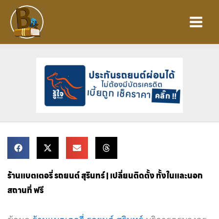
Skip
to
content
ร้านแบตเตอรี่ รถยนต์ สุรินทร์ | เปลี่ยนติดตั้ง ทั้งในและนอก
สถานที่ ฟรี