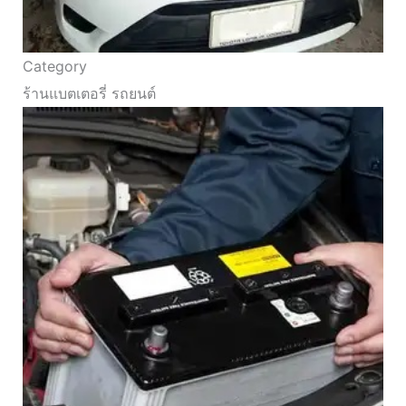
Category
ร้านแบตเตอรี่ รถยนต์