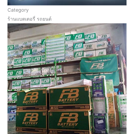
Category
ร้านแบตเตอรี่ รถยนต์