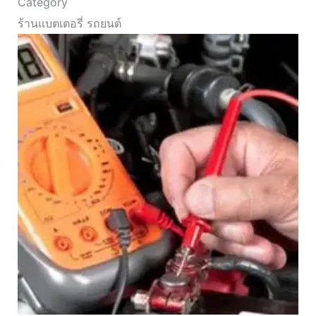
Category
ร้านแบตเตอรี่ รถยนต์