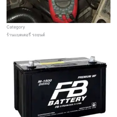
Category
ร้านแบตเตอรี่ รถยนต์