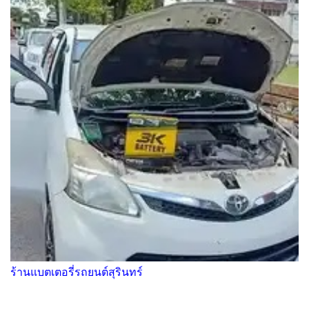
ร้านแบตเตอรี่รถยนต์สุรินทร์