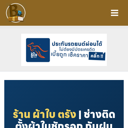
Skip
to
content
ร้าน ผ้าใบ ตรัง
| ช่างติด
ตั้งผ้าใบชักรอก กันฝน