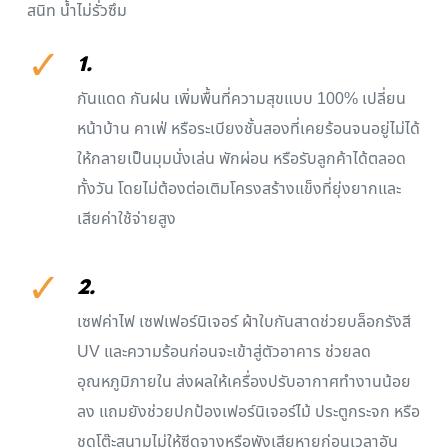
สนิท น้ำไม่รั่วซึม
✓
1.
กันแดด กันฝน เพิ่มพื้นที่ความสุขแบบ 100% เปลี่ยน
หน้าบ้าน คาเฟ่ หรือระเบียงชั้นสองที่เคยร้อนจนอยู่ไม่ได้
ให้กลายเป็นมุมนั่งเล่น พักผ่อน หรือรับลูกค้าได้ตลอด
ทั้งวัน โดยไม่ต้องต่อเติมโครงสร้างแข็งที่ยุ่งยากและ
เสียค่าใช้จ่ายสูง
✓
2.
เซฟค่าไฟ เซฟเฟอร์นิเจอร์ ผ้าใบกันสาดช่วยบล็อกรังสี
UV และความร้อนก่อนจะเข้าสู่ตัวอาคาร ช่วยลด
อุณหภูมิภายใน ส่งผลให้เครื่องปรับอากาศทำงานน้อย
ลง แถมยังช่วยปกป้องเฟอร์นิเจอร์ไม้ ประตูกระจก หรือ
ชุดโต๊ะสนามไม่ให้ซีดจางหรือพังเสียหายก่อนเวลาอัน