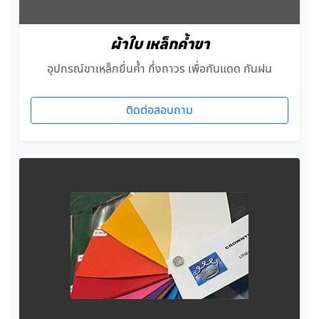
ผ้าใบ เหล็กค้ำขา
อุปกรณ์ขาเหล็กยื่นค้ำ กึ่งถาวร เพื่อกันแดด กันฝน
ติดต่อสอบถาม