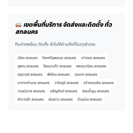
เขตพื้นที่บริการ จัดส่งและติดตั้ง ทั่ว
สกลนคร
ทีมช่างพร้อม ติดตั้ง ผ้าใบให้ท่านถึงที่ในทุกอำเภอ:
เมือง สกลนคร
โคกศรีสุพรรณ สกลนคร
เต่างอย สกลนคร
ภูพาน สกลนคร
โพนนาแก้ว สกลนคร
พรรณานิคม สกลนคร
กุสุมาลย์ สกลนคร
พังโคน สกลนคร
กุดบาก สกลนคร
อากาศอำนวย สกลนคร
วาริชภูมิ สกลนคร
สว่างแดนดิน สกลนคร
วานรนิวาส สกลนคร
เจริญศิลป์ สกลนคร
นิคมน้ำอูน สกลนคร
คำตากล้า สกลนคร
ส่องดาว สกลนคร
บ้านม่วง สกลนคร