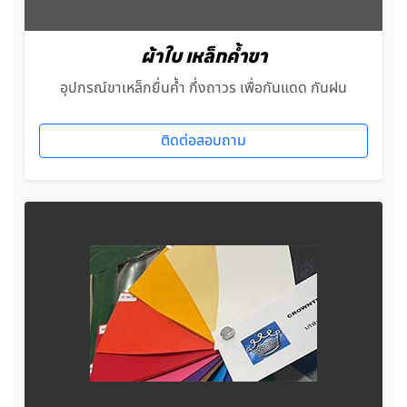
ผ้าใบ เหล็กค้ำขา
อุปกรณ์ขาเหล็กยื่นค้ำ กึ่งถาวร เพื่อกันแดด กันฝน
ติดต่อสอบถาม