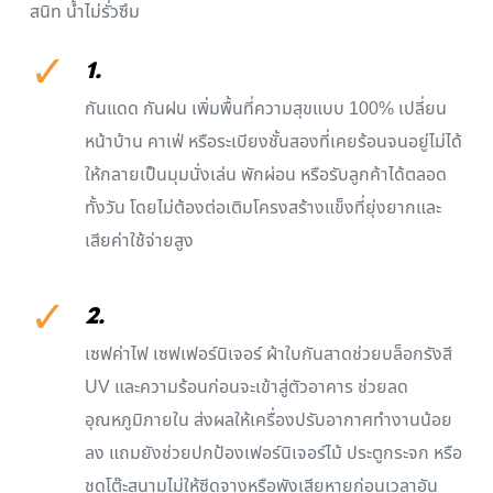
สนิท น้ำไม่รั่วซึม
✓
1.
กันแดด กันฝน เพิ่มพื้นที่ความสุขแบบ 100% เปลี่ยน
หน้าบ้าน คาเฟ่ หรือระเบียงชั้นสองที่เคยร้อนจนอยู่ไม่ได้
ให้กลายเป็นมุมนั่งเล่น พักผ่อน หรือรับลูกค้าได้ตลอด
ทั้งวัน โดยไม่ต้องต่อเติมโครงสร้างแข็งที่ยุ่งยากและ
เสียค่าใช้จ่ายสูง
✓
2.
เซฟค่าไฟ เซฟเฟอร์นิเจอร์ ผ้าใบกันสาดช่วยบล็อกรังสี
UV และความร้อนก่อนจะเข้าสู่ตัวอาคาร ช่วยลด
อุณหภูมิภายใน ส่งผลให้เครื่องปรับอากาศทำงานน้อย
ลง แถมยังช่วยปกป้องเฟอร์นิเจอร์ไม้ ประตูกระจก หรือ
ชุดโต๊ะสนามไม่ให้ซีดจางหรือพังเสียหายก่อนเวลาอัน