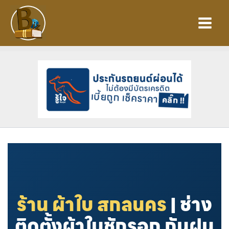
Skip
to
content
ร้าน ผ้าใบ สกลนคร
| ช่าง
ติดตั้งผ้าใบชักรอก กันฝน