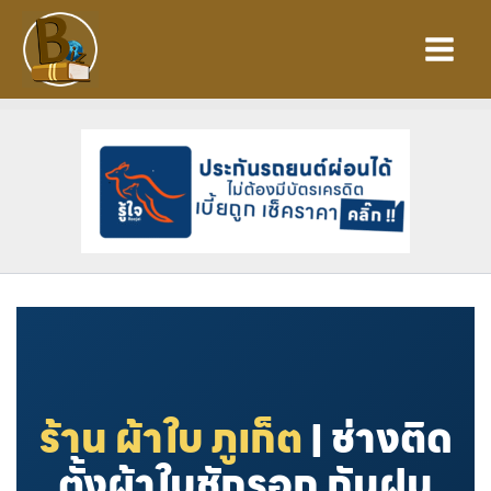
Skip
to
content
ร้าน ผ้าใบ ภูเก็ต
| ช่างติด
ตั้งผ้าใบชักรอก กันฝน