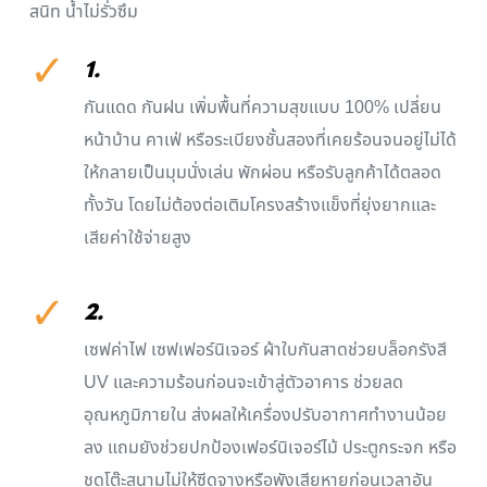
สนิท น้ำไม่รั่วซึม
✓
1.
กันแดด กันฝน เพิ่มพื้นที่ความสุขแบบ 100% เปลี่ยน
หน้าบ้าน คาเฟ่ หรือระเบียงชั้นสองที่เคยร้อนจนอยู่ไม่ได้
ให้กลายเป็นมุมนั่งเล่น พักผ่อน หรือรับลูกค้าได้ตลอด
ทั้งวัน โดยไม่ต้องต่อเติมโครงสร้างแข็งที่ยุ่งยากและ
เสียค่าใช้จ่ายสูง
✓
2.
เซฟค่าไฟ เซฟเฟอร์นิเจอร์ ผ้าใบกันสาดช่วยบล็อกรังสี
UV และความร้อนก่อนจะเข้าสู่ตัวอาคาร ช่วยลด
อุณหภูมิภายใน ส่งผลให้เครื่องปรับอากาศทำงานน้อย
ลง แถมยังช่วยปกป้องเฟอร์นิเจอร์ไม้ ประตูกระจก หรือ
ชุดโต๊ะสนามไม่ให้ซีดจางหรือพังเสียหายก่อนเวลาอัน