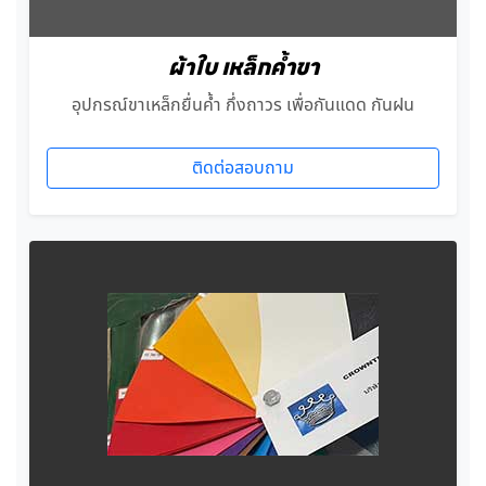
ผ้าใบ เหล็กค้ำขา
อุปกรณ์ขาเหล็กยื่นค้ำ กึ่งถาวร เพื่อกันแดด กันฝน
ติดต่อสอบถาม