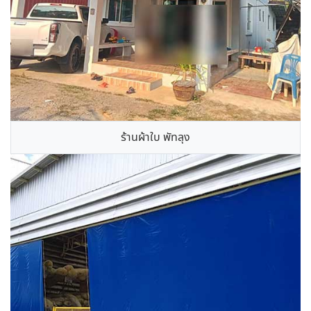
ร้านผ้าใบ พัทลุง