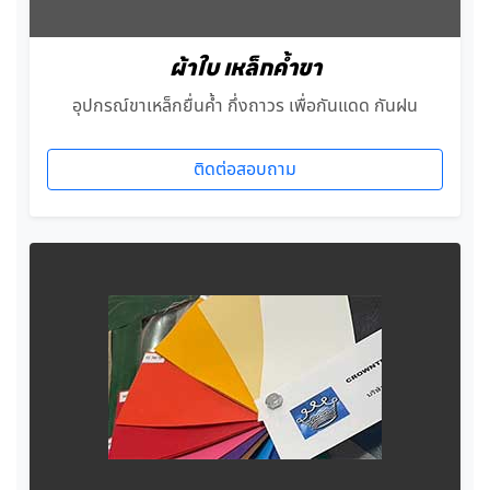
ผ้าใบ เหล็กค้ำขา
อุปกรณ์ขาเหล็กยื่นค้ำ กึ่งถาวร เพื่อกันแดด กันฝน
ติดต่อสอบถาม