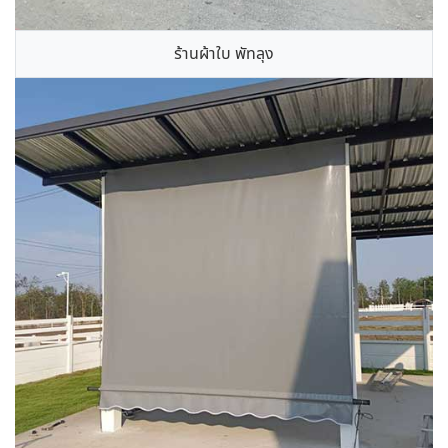
ร้านผ้าใบ พัทลุง