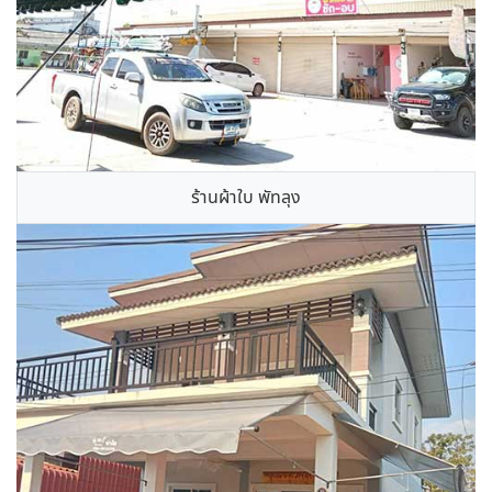
ร้านผ้าใบ พัทลุง