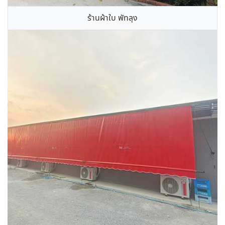
ร้านผ้าใบ พัทลุง