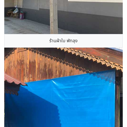
ร้านผ้าใบ พัทลุง