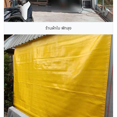
ร้านผ้าใบ พัทลุง