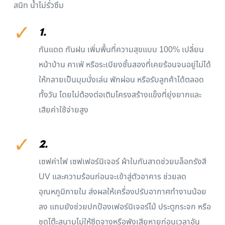
สนิท น้ำไม่รั่วซึม
✓
1.
กันแดด กันฝน เพิ่มพื้นที่ความสุขแบบ 100% เปลี่ยน
หน้าบ้าน คาเฟ่ หรือระเบียงชั้นสองที่เคยร้อนจนอยู่ไม่ได้
ให้กลายเป็นมุมนั่งเล่น พักผ่อน หรือรับลูกค้าได้ตลอด
ทั้งวัน โดยไม่ต้องต่อเติมโครงสร้างแข็งที่ยุ่งยากและ
เสียค่าใช้จ่ายสูง
✓
2.
เซฟค่าไฟ เซฟเฟอร์นิเจอร์ ผ้าใบกันสาดช่วยบล็อกรังสี
UV และความร้อนก่อนจะเข้าสู่ตัวอาคาร ช่วยลด
อุณหภูมิภายใน ส่งผลให้เครื่องปรับอากาศทำงานน้อย
ลง แถมยังช่วยปกป้องเฟอร์นิเจอร์ไม้ ประตูกระจก หรือ
ชุดโต๊ะสนามไม่ให้ซีดจางหรือพังเสียหายก่อนเวลาอัน