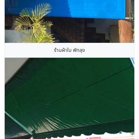
ร้านผ้าใบ พัทลุง