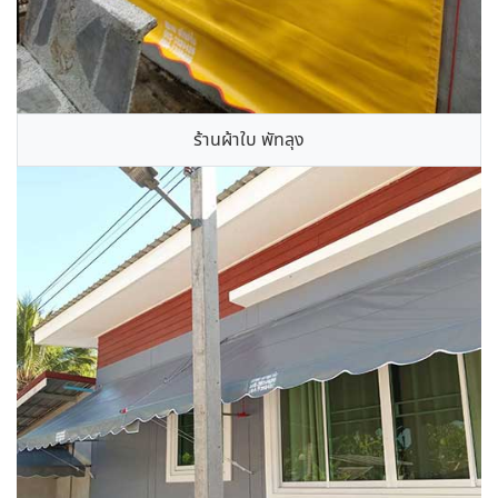
ร้านผ้าใบ พัทลุง