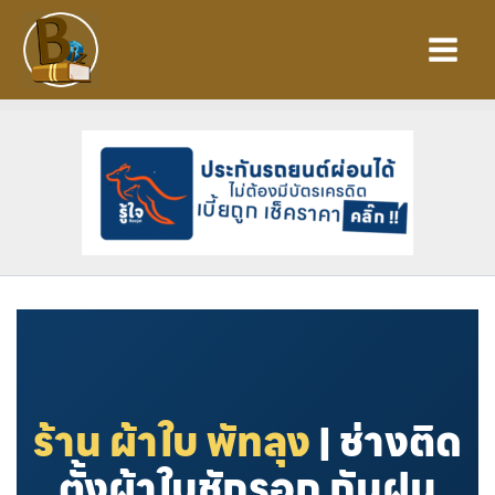
Skip
to
content
ร้าน ผ้าใบ พัทลุง
| ช่างติด
ตั้งผ้าใบชักรอก กันฝน