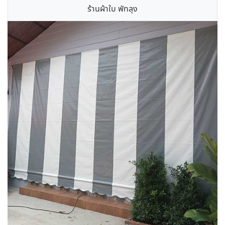
ร้านผ้าใบ พัทลุง