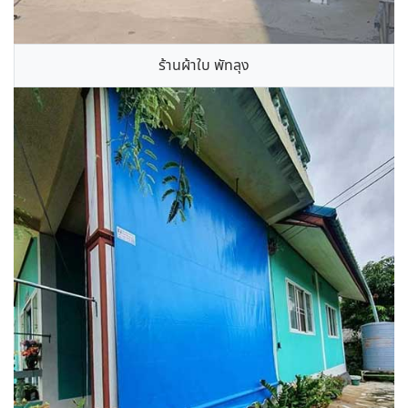
ร้านผ้าใบ พัทลุง