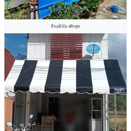
ร้านผ้าใบ พัทลุง