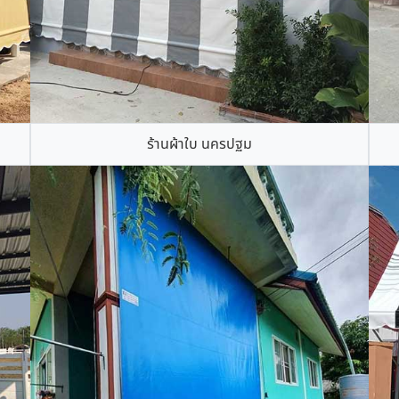
ร้านผ้าใบ นครปฐม