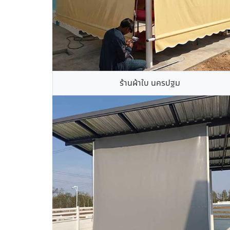
ร้านผ้าใบ นครปฐม