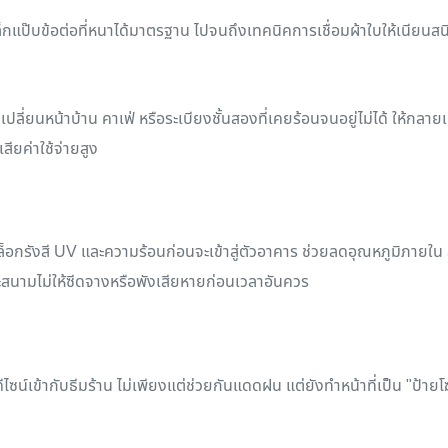
แป๊บข้อต่อที่หนาได้มาตรฐาน ไปจนถึงเทคนิคการเชื่อมผ้าใบให้เนียนสนิท 
ี่ยนหน้าบ้าน คาเฟ่ หรือระเบียงชั้นสองที่เคยร้อนจนอยู่ไม่ได้ ให้กลายเป
สียค่าใช้จ่ายสูง
บล็อกรังสี UV และความร้อนก่อนจะเข้าสู่ตัวอาคาร ช่วยลดอุณหภูมิภายใ
๊ะสนามไม่ให้ซีดจางหรือพังเสียหายก่อนเวลาอันควร
ดีไซน์เข้ากับธีมร้าน ไม่เพียงแต่ช่วยกันแดดฝน แต่ยังทำหน้าที่เป็น "ป้าย