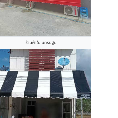
ร้านผ้าใบ นครปฐม